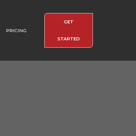
GET
PRICING
STARTED